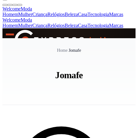
Welcome
Moda
Homem
Mulher
Criança
Relógios
Beleza
Casa
Tecnologia
Marcas
Welcome
Moda
Homem
Mulher
Criança
Relógios
Beleza
Casa
Tecnologia
Marcas
SINCE 2005
Home
/
Jomafe
+
de 36.000 reviews
Jomafe