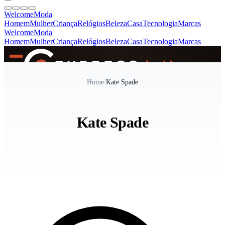
Welcome
Moda
Homem
Mulher
Criança
Relógios
Beleza
Casa
Tecnologia
Marcas
Welcome
Moda
Homem
Mulher
Criança
Relógios
Beleza
Casa
Tecnologia
Marcas
SINCE 2005
Home
/
Kate Spade
+
de 36.000 reviews
Kate Spade