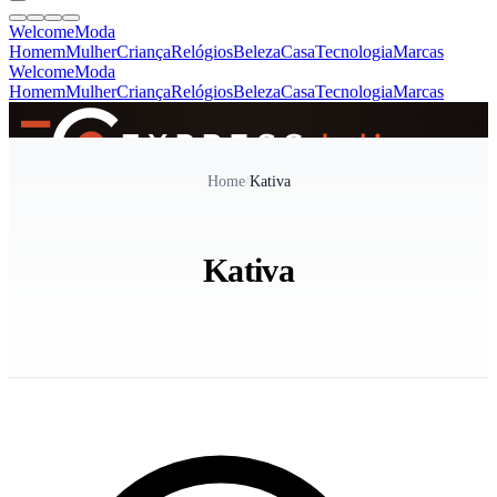
Welcome
Moda
Homem
Mulher
Criança
Relógios
Beleza
Casa
Tecnologia
Marcas
Welcome
Moda
Homem
Mulher
Criança
Relógios
Beleza
Casa
Tecnologia
Marcas
SINCE 2005
Home
/
Kativa
+
de 36.000 reviews
Kativa