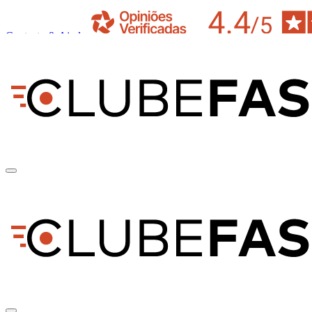
Contacto & Ajuda
pt