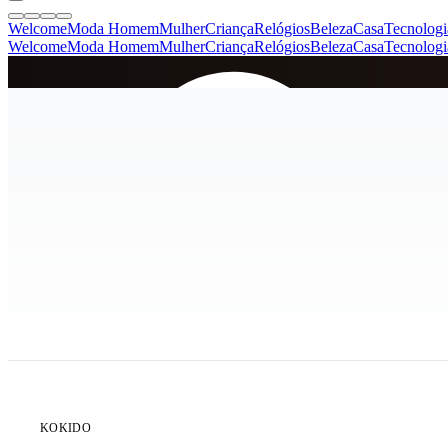
Welcome
Moda Homem
Mulher
Criança
Relógios
Beleza
Casa
Tecnologi
Welcome
Moda Homem
Mulher
Criança
Relógios
Beleza
Casa
Tecnologi
SINCE 2005
+
de 36.000 reviews
KOKIDO