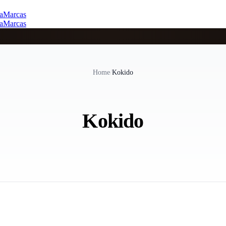
a
Marcas
a
Marcas
Home
/
Kokido
Kokido