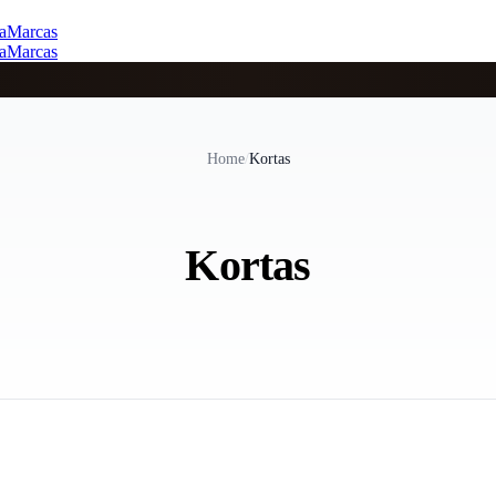
a
Marcas
a
Marcas
Home
/
Kortas
Kortas