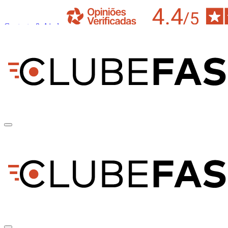
Contacto & Ajuda
pt