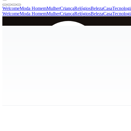
Welcome
Moda Homem
Mulher
Criança
Relógios
Beleza
Casa
Tecnologi
Welcome
Moda Homem
Mulher
Criança
Relógios
Beleza
Casa
Tecnologi
SINCE 2005
+
de 36.000 reviews