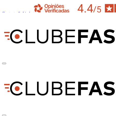
Contacto & Ajuda
pt