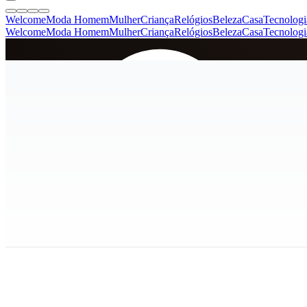
Welcome
Moda Homem
Mulher
Criança
Relógios
Beleza
Casa
Tecnologi
Welcome
Moda Homem
Mulher
Criança
Relógios
Beleza
Casa
Tecnologi
SINCE 2005
+
de 36.000 reviews