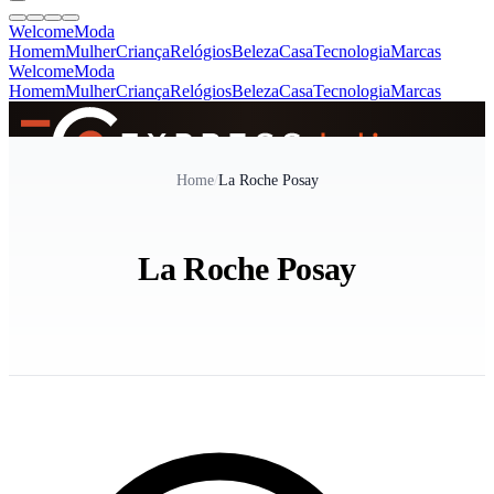
Welcome
Moda
Homem
Mulher
Criança
Relógios
Beleza
Casa
Tecnologia
Marcas
Welcome
Moda
Homem
Mulher
Criança
Relógios
Beleza
Casa
Tecnologia
Marcas
SINCE 2005
Home
/
La Roche Posay
+
de 36.000 reviews
La Roche Posay