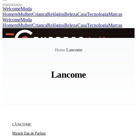
Welcome
Moda
Homem
Mulher
Criança
Relógios
Beleza
Casa
Tecnologia
Marcas
Welcome
Moda
Homem
Mulher
Criança
Relógios
Beleza
Casa
Tecnologia
Marcas
SINCE 2005
Home
/
Lancome
+
de 36.000 reviews
Lancome
ÚLTIMA UNIDADE
LÂNCOME
Miracle Eau de Parfum