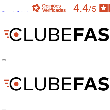
Contacto & Ajuda
pt