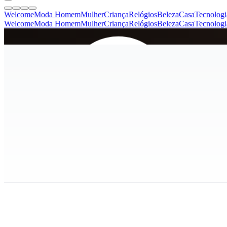
Welcome
Moda Homem
Mulher
Criança
Relógios
Beleza
Casa
Tecnologi
Welcome
Moda Homem
Mulher
Criança
Relógios
Beleza
Casa
Tecnologi
SINCE 2005
+
de 36.000 reviews