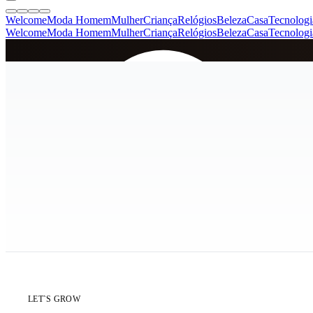
Welcome
Moda Homem
Mulher
Criança
Relógios
Beleza
Casa
Tecnologi
Welcome
Moda Homem
Mulher
Criança
Relógios
Beleza
Casa
Tecnologi
SINCE 2005
+
de 36.000 reviews
ÚLTIMA UNIDADE
LET`S GROW