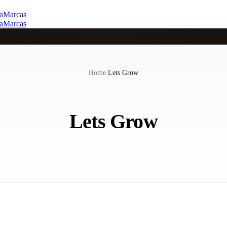
a
Marcas
a
Marcas
Home
/
Lets Grow
Lets Grow