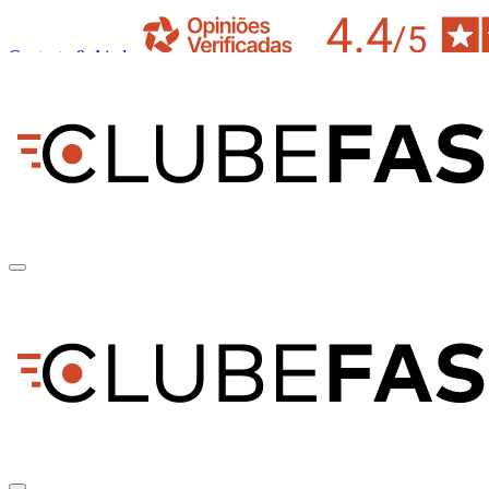
Contacto & Ajuda
pt