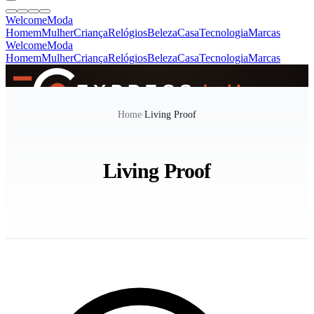
Welcome
Moda
Homem
Mulher
Criança
Relógios
Beleza
Casa
Tecnologia
Marcas
Welcome
Moda
Homem
Mulher
Criança
Relógios
Beleza
Casa
Tecnologia
Marcas
SINCE 2005
Home
/
Living Proof
+
de 36.000 reviews
Living Proof