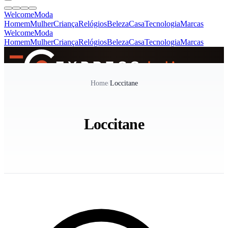
Welcome
Moda
Homem
Mulher
Criança
Relógios
Beleza
Casa
Tecnologia
Marcas
Welcome
Moda
Homem
Mulher
Criança
Relógios
Beleza
Casa
Tecnologia
Marcas
SINCE 2005
Home
/
Loccitane
+
de 36.000 reviews
Loccitane