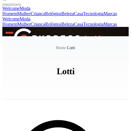
Welcome
Moda
Homem
Mulher
Criança
Relógios
Beleza
Casa
Tecnologia
Marcas
Welcome
Moda
Homem
Mulher
Criança
Relógios
Beleza
Casa
Tecnologia
Marcas
SINCE 2005
Home
/
Lotti
+
de 36.000 reviews
Lotti