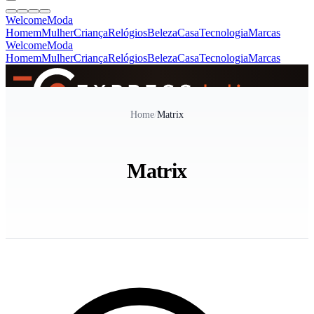
Welcome
Moda
Homem
Mulher
Criança
Relógios
Beleza
Casa
Tecnologia
Marcas
Welcome
Moda
Homem
Mulher
Criança
Relógios
Beleza
Casa
Tecnologia
Marcas
SINCE 2005
Home
/
Matrix
+
de 36.000 reviews
Matrix