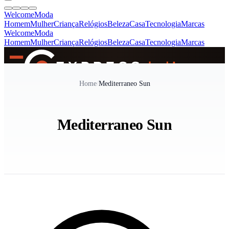
Welcome
Moda
Homem
Mulher
Criança
Relógios
Beleza
Casa
Tecnologia
Marcas
Welcome
Moda
Homem
Mulher
Criança
Relógios
Beleza
Casa
Tecnologia
Marcas
SINCE 2005
Home
/
Mediterraneo Sun
+
de 36.000 reviews
Mediterraneo Sun