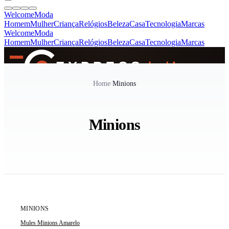
Welcome
Moda
Homem
Mulher
Criança
Relógios
Beleza
Casa
Tecnologia
Marcas
Welcome
Moda
Homem
Mulher
Criança
Relógios
Beleza
Casa
Tecnologia
Marcas
SINCE 2005
Home
/
Minions
+
de 36.000 reviews
Minions
ÚLTIMA UNIDADE
MINIONS
Mules Minions Amarelo