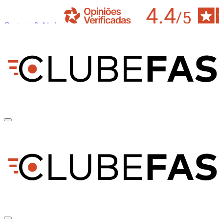
Contacto & Ajuda
pt