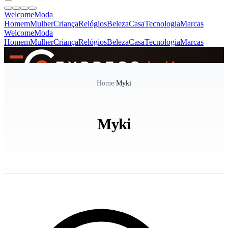
Welcome
Moda
Homem
Mulher
Criança
Relógios
Beleza
Casa
Tecnologia
Marcas
Welcome
Moda
Homem
Mulher
Criança
Relógios
Beleza
Casa
Tecnologia
Marcas
SINCE 2005
Home
/
Myki
+
de 36.000 reviews
Myki