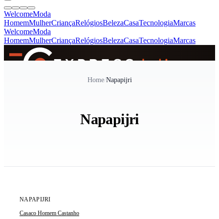
Welcome
Moda
Homem
Mulher
Criança
Relógios
Beleza
Casa
Tecnologia
Marcas
Welcome
Moda
Homem
Mulher
Criança
Relógios
Beleza
Casa
Tecnologia
Marcas
SINCE 2005
Home
/
Napapijri
+
de 36.000 reviews
Napapijri
ÚLTIMA UNIDADE
NAPAPIJRI
Casaco Homem Castanho