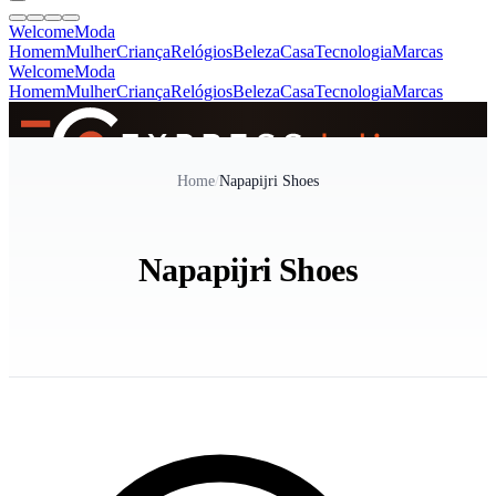
Welcome
Moda
Homem
Mulher
Criança
Relógios
Beleza
Casa
Tecnologia
Marcas
Welcome
Moda
Homem
Mulher
Criança
Relógios
Beleza
Casa
Tecnologia
Marcas
SINCE 2005
Home
/
Napapijri Shoes
+
de 36.000 reviews
Napapijri Shoes