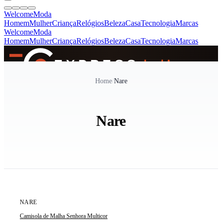
Welcome
Moda
Homem
Mulher
Criança
Relógios
Beleza
Casa
Tecnologia
Marcas
Welcome
Moda
Homem
Mulher
Criança
Relógios
Beleza
Casa
Tecnologia
Marcas
SINCE 2005
Home
/
Nare
+
de 36.000 reviews
Nare
ÚLTIMA UNIDADE
NARE
Camisola de Malha Senhora Multicor