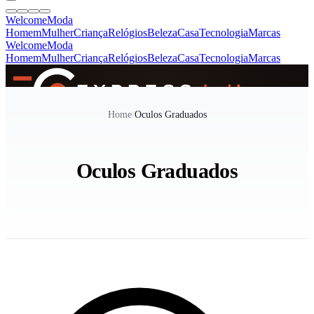
Welcome
Moda
Homem
Mulher
Criança
Relógios
Beleza
Casa
Tecnologia
Marcas
Welcome
Moda
Homem
Mulher
Criança
Relógios
Beleza
Casa
Tecnologia
Marcas
SINCE 2005
Home
/
Oculos Graduados
+
de 36.000 reviews
Oculos Graduados