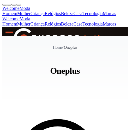
Welcome
Moda
Homem
Mulher
Criança
Relógios
Beleza
Casa
Tecnologia
Marcas
Welcome
Moda
Homem
Mulher
Criança
Relógios
Beleza
Casa
Tecnologia
Marcas
SINCE 2005
Home
/
Oneplus
+
de 36.000 reviews
Oneplus