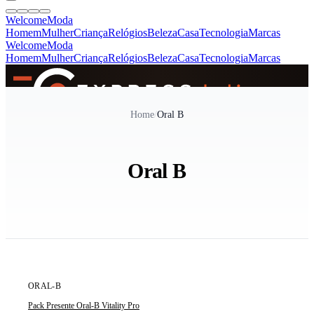
Welcome
Moda
Homem
Mulher
Criança
Relógios
Beleza
Casa
Tecnologia
Marcas
Welcome
Moda
Homem
Mulher
Criança
Relógios
Beleza
Casa
Tecnologia
Marcas
SINCE 2005
Home
/
Oral B
+
de 36.000 reviews
Oral B
ORAL-B
Pack Presente Oral-B Vitality Pro