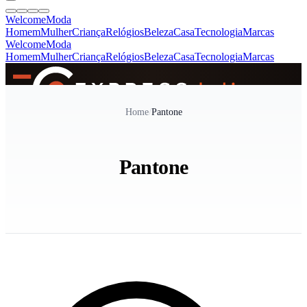
Welcome
Moda
Homem
Mulher
Criança
Relógios
Beleza
Casa
Tecnologia
Marcas
Welcome
Moda
Homem
Mulher
Criança
Relógios
Beleza
Casa
Tecnologia
Marcas
SINCE 2005
Home
/
Pantone
+
de 36.000 reviews
Pantone