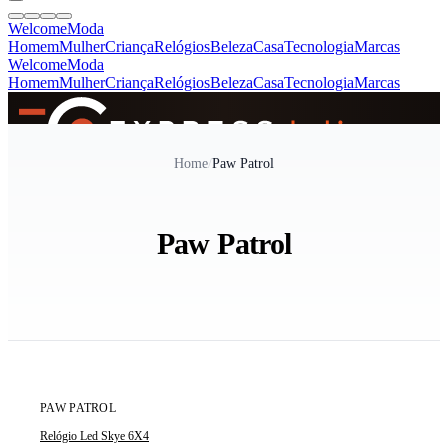
Welcome
Moda
Homem
Mulher
Criança
Relógios
Beleza
Casa
Tecnologia
Marcas
Welcome
Moda
Homem
Mulher
Criança
Relógios
Beleza
Casa
Tecnologia
Marcas
SINCE 2005
Home
/
Paw Patrol
+
de 36.000 reviews
Paw Patrol
ÚLTIMAS 3 UNIDADES
PAW PATROL
Relógio Led Skye 6X4