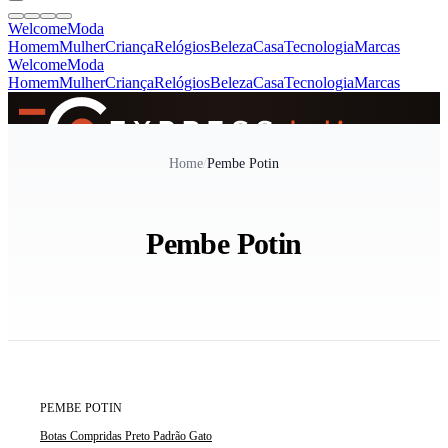
Welcome
Moda
Homem
Mulher
Criança
Relógios
Beleza
Casa
Tecnologia
Marcas
Welcome
Moda
Homem
Mulher
Criança
Relógios
Beleza
Casa
Tecnologia
Marcas
SINCE 2005
Home
/
Pembe Potin
+
de 36.000 reviews
Pembe Potin
ÚLTIMA UNIDADE
PEMBE POTIN
Botas Compridas Preto Padrão Gato