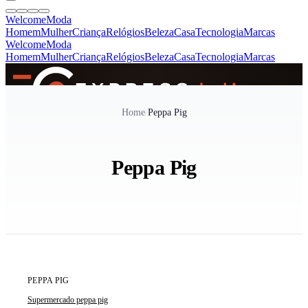
Welcome
Moda
Homem
Mulher
Criança
Relógios
Beleza
Casa
Tecnologia
Marcas
Welcome
Moda
Homem
Mulher
Criança
Relógios
Beleza
Casa
Tecnologia
Marcas
SINCE 2005
Home
/
Peppa Pig
+
de 36.000 reviews
Peppa Pig
ÚLTIMA UNIDADE
PEPPA PIG
Supermercado peppa pig