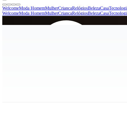
Welcome
Moda Homem
Mulher
Criança
Relógios
Beleza
Casa
Tecnologi
Welcome
Moda Homem
Mulher
Criança
Relógios
Beleza
Casa
Tecnologi
SINCE 2005
+
de 36.000 reviews