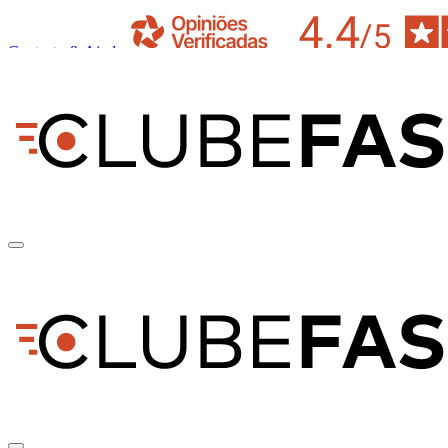
Contacto & Ajuda
pt