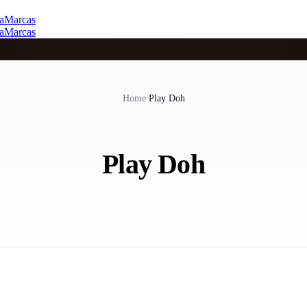
a
Marcas
a
Marcas
Home
/
Play Doh
Play Doh