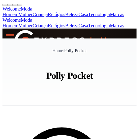
Welcome
Moda
Homem
Mulher
Criança
Relógios
Beleza
Casa
Tecnologia
Marcas
Welcome
Moda
Homem
Mulher
Criança
Relógios
Beleza
Casa
Tecnologia
Marcas
SINCE 2005
Home
/
Polly Pocket
+
de 36.000 reviews
Polly Pocket