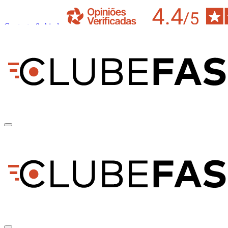
Contacto & Ajuda
pt