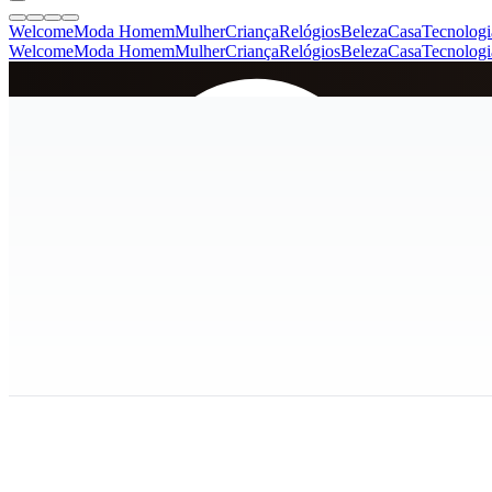
Welcome
Moda Homem
Mulher
Criança
Relógios
Beleza
Casa
Tecnologi
Welcome
Moda Homem
Mulher
Criança
Relógios
Beleza
Casa
Tecnologi
SINCE 2005
+
de 36.000 reviews