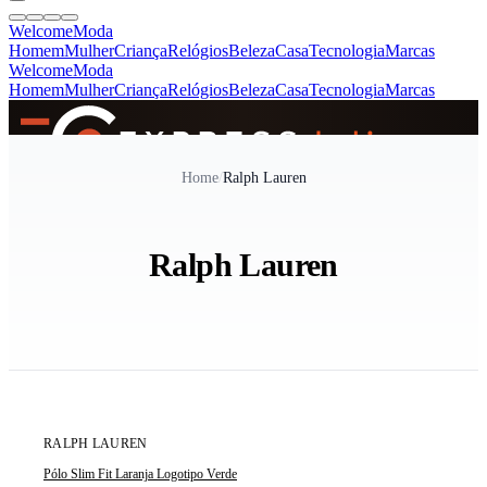
Welcome
Moda
Homem
Mulher
Criança
Relógios
Beleza
Casa
Tecnologia
Marcas
Welcome
Moda
Homem
Mulher
Criança
Relógios
Beleza
Casa
Tecnologia
Marcas
SINCE 2005
Home
/
Ralph Lauren
+
de 36.000 reviews
Ralph Lauren
ÚLTIMA UNIDADE
RALPH LAUREN
Pólo Slim Fit Laranja Logotipo Verde