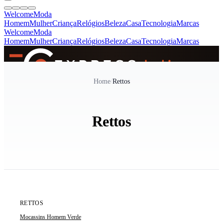
Welcome
Moda
Homem
Mulher
Criança
Relógios
Beleza
Casa
Tecnologia
Marcas
Welcome
Moda
Homem
Mulher
Criança
Relógios
Beleza
Casa
Tecnologia
Marcas
SINCE 2005
Home
/
Rettos
+
de 36.000 reviews
Rettos
ÚLTIMA UNIDADE
RETTOS
Mocassins Homem Verde