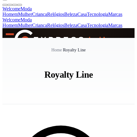
Welcome
Moda
Homem
Mulher
Criança
Relógios
Beleza
Casa
Tecnologia
Marcas
Welcome
Moda
Homem
Mulher
Criança
Relógios
Beleza
Casa
Tecnologia
Marcas
SINCE 2005
Home
/
Royalty Line
+
de 36.000 reviews
Royalty Line