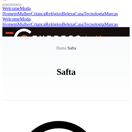
Welcome
Moda
Homem
Mulher
Criança
Relógios
Beleza
Casa
Tecnologia
Marcas
Welcome
Moda
Homem
Mulher
Criança
Relógios
Beleza
Casa
Tecnologia
Marcas
SINCE 2005
Home
/
Safta
+
de 36.000 reviews
Safta