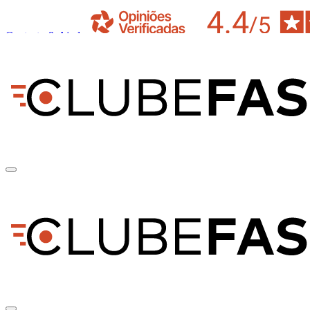
Contacto & Ajuda
pt