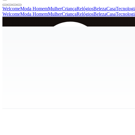
Welcome
Moda Homem
Mulher
Criança
Relógios
Beleza
Casa
Tecnologi
Welcome
Moda Homem
Mulher
Criança
Relógios
Beleza
Casa
Tecnologi
SINCE 2005
+
de 36.000 reviews