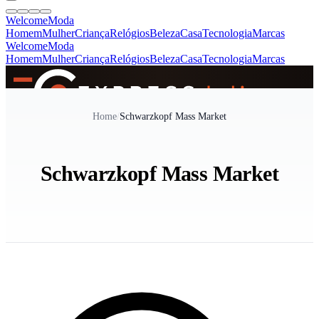
Welcome
Moda
Homem
Mulher
Criança
Relógios
Beleza
Casa
Tecnologia
Marcas
Welcome
Moda
Homem
Mulher
Criança
Relógios
Beleza
Casa
Tecnologia
Marcas
SINCE 2005
Home
/
Schwarzkopf Mass Market
+
de 36.000 reviews
Schwarzkopf Mass Market