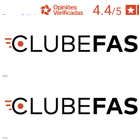
Contacto & Ajuda
pt