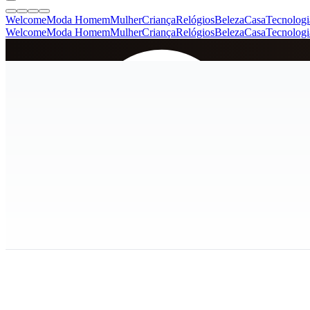
Welcome
Moda Homem
Mulher
Criança
Relógios
Beleza
Casa
Tecnologi
Welcome
Moda Homem
Mulher
Criança
Relógios
Beleza
Casa
Tecnologi
SINCE 2005
+
de 36.000 reviews