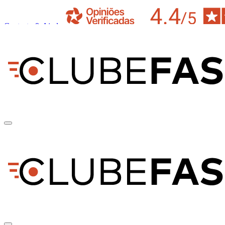
Contacto & Ajuda
pt