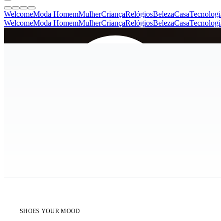
Welcome
Moda Homem
Mulher
Criança
Relógios
Beleza
Casa
Tecnologi
Welcome
Moda Homem
Mulher
Criança
Relógios
Beleza
Casa
Tecnologi
SINCE 2005
+
de 36.000 reviews
ÚLTIMA UNIDADE
SHOES YOUR MOOD