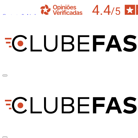
Contacto & Ajuda
pt