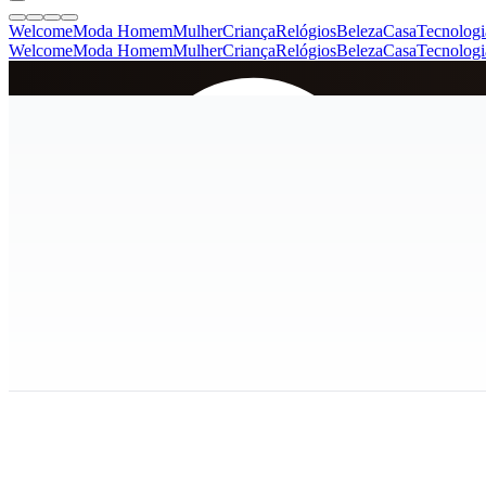
Welcome
Moda Homem
Mulher
Criança
Relógios
Beleza
Casa
Tecnologi
Welcome
Moda Homem
Mulher
Criança
Relógios
Beleza
Casa
Tecnologi
SINCE 2005
+
de 36.000 reviews