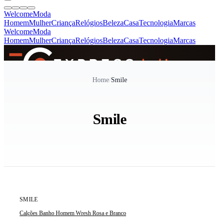
Welcome
Moda
Homem
Mulher
Criança
Relógios
Beleza
Casa
Tecnologia
Marcas
Welcome
Moda
Homem
Mulher
Criança
Relógios
Beleza
Casa
Tecnologia
Marcas
SINCE 2005
Home
/
Smile
+
de 36.000 reviews
Smile
ÚLTIMA UNIDADE
SMILE
Calções Banho Homem Wresh Rosa e Branco