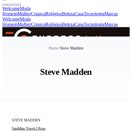
Welcome
Moda
Homem
Mulher
Criança
Relógios
Beleza
Casa
Tecnologia
Marcas
Welcome
Moda
Homem
Mulher
Criança
Relógios
Beleza
Casa
Tecnologia
Marcas
SINCE 2005
Home
/
Steve Madden
+
de 36.000 reviews
Steve Madden
ÚLTIMA UNIDADE
STEVE MADDEN
Sandálias Travel-J Rosa