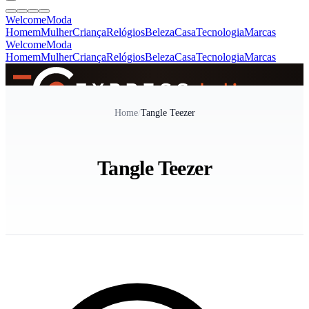
Welcome
Moda
Homem
Mulher
Criança
Relógios
Beleza
Casa
Tecnologia
Marcas
Welcome
Moda
Homem
Mulher
Criança
Relógios
Beleza
Casa
Tecnologia
Marcas
SINCE 2005
Home
/
Tangle Teezer
+
de 36.000 reviews
Tangle Teezer