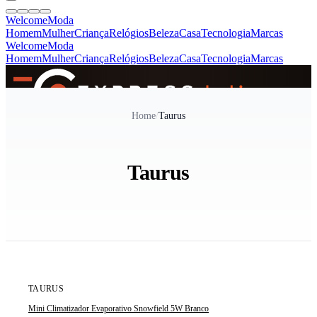
Welcome
Moda
Homem
Mulher
Criança
Relógios
Beleza
Casa
Tecnologia
Marcas
Welcome
Moda
Homem
Mulher
Criança
Relógios
Beleza
Casa
Tecnologia
Marcas
SINCE 2005
Home
/
Taurus
+
de 36.000 reviews
Taurus
TAURUS
Mini Climatizador Evaporativo Snowfield 5W Branco