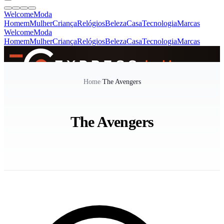
Welcome
Moda
Homem
Mulher
Criança
Relógios
Beleza
Casa
Tecnologia
Marcas
Welcome
Moda
Homem
Mulher
Criança
Relógios
Beleza
Casa
Tecnologia
Marcas
SINCE 2005
Home
/
The Avengers
+
de 36.000 reviews
The Avengers