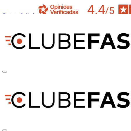
Contacto & Ajuda
pt