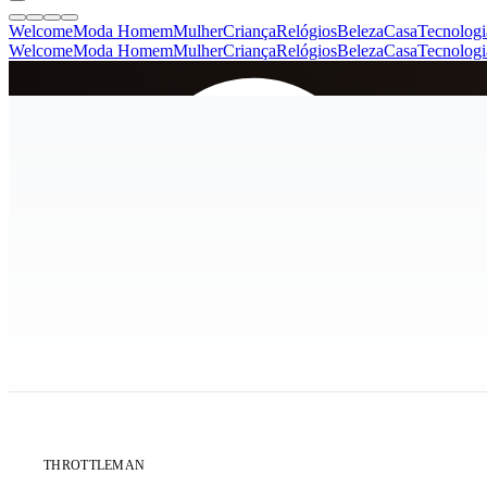
Welcome
Moda Homem
Mulher
Criança
Relógios
Beleza
Casa
Tecnologi
Welcome
Moda Homem
Mulher
Criança
Relógios
Beleza
Casa
Tecnologi
SINCE 2005
+
de 36.000 reviews
ÚLTIMAS 2 UNIDADES
THROTTLEMAN