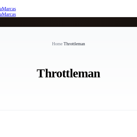
a
Marcas
a
Marcas
Home
/
Throttleman
Throttleman