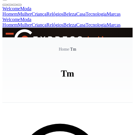
Welcome
Moda
Homem
Mulher
Criança
Relógios
Beleza
Casa
Tecnologia
Marcas
Welcome
Moda
Homem
Mulher
Criança
Relógios
Beleza
Casa
Tecnologia
Marcas
SINCE 2005
Home
/
Tm
+
de 36.000 reviews
Tm