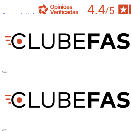
Contacto & Ajuda
pt