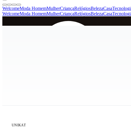
Welcome
Moda Homem
Mulher
Criança
Relógios
Beleza
Casa
Tecnologi
Welcome
Moda Homem
Mulher
Criança
Relógios
Beleza
Casa
Tecnologi
SINCE 2005
+
de 36.000 reviews
ÚLTIMA UNIDADE
UNIKAT