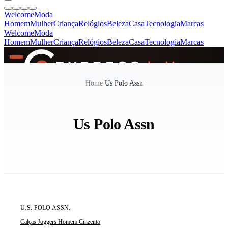
Welcome
Moda
Homem
Mulher
Criança
Relógios
Beleza
Casa
Tecnologia
Marcas
Welcome
Moda
Homem
Mulher
Criança
Relógios
Beleza
Casa
Tecnologia
Marcas
SINCE 2005
Home
/
Us Polo Assn
+
de 36.000 reviews
Us Polo Assn
ÚLTIMA UNIDADE
U.S. POLO ASSN.
Calças Joggers Homem Cinzento