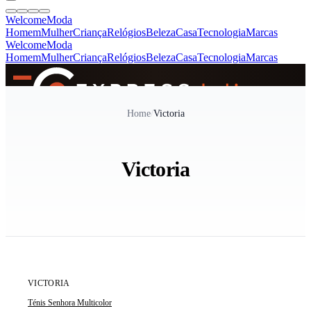
Welcome
Moda
Homem
Mulher
Criança
Relógios
Beleza
Casa
Tecnologia
Marcas
Welcome
Moda
Homem
Mulher
Criança
Relógios
Beleza
Casa
Tecnologia
Marcas
SINCE 2005
Home
/
Victoria
+
de 36.000 reviews
Victoria
ÚLTIMA UNIDADE
EXPRESS DELIVERY
VICTORIA
Ténis Senhora Multicolor